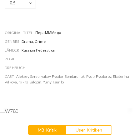
0.5
ORIGINAL TITEL
ПираМММида
GENRES
Drama, Crime
LÄNDER
Russian Federation
REGIE
DREHBUCH
CAST
Aleksey Serebryakov
,
Fyodor Bondarchuk
,
Pyotr Fyodorov
,
Ekaterina
Vilkova
,
Nikita Salopin
,
Yuriy Tsurilo
MB-Kritik
User-Kritiken