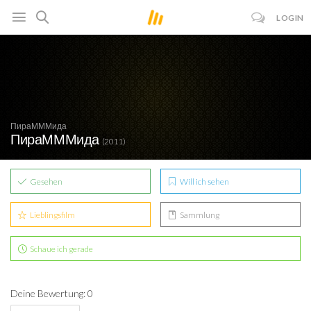
LOGIN
ПираМММида
ПираМММида
(2011)
Gesehen
Will ich sehen
Lieblingsfilm
Sammlung
Schaue ich gerade
Deine Bewertung: 0