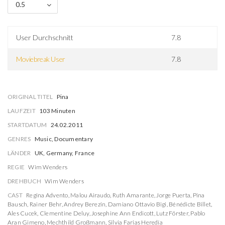
0.5
User Durchschnitt
7.8
Moviebreak User
7.8
ORIGINAL TITEL
Pina
LAUFZEIT
103 Minuten
STARTDATUM
24.02.2011
GENRES
Music, Documentary
LÄNDER
UK, Germany, France
REGIE
Wim Wenders
DREHBUCH
Wim Wenders
CAST
Regina Advento
,
Malou Airaudo
,
Ruth Amarante
,
Jorge Puerta
,
Pina
Bausch
,
Rainer Behr
,
Andrey Berezin
,
Damiano Ottavio Bigi
,
Bénédicte Billet
,
Ales Cucek
,
Clementine Deluy
,
Josephine Ann Endicott
,
Lutz Förster
,
Pablo
Aran Gimeno
,
Mechthild Großmann
,
Silvia Farias Heredía