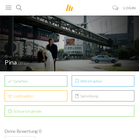
LOGIN
Pina
Pina
(2011)
Gesehen
Will ich sehen
Lieblingsfilm
Sammlung
Schaue ich gerade
Deine Bewertung: 0