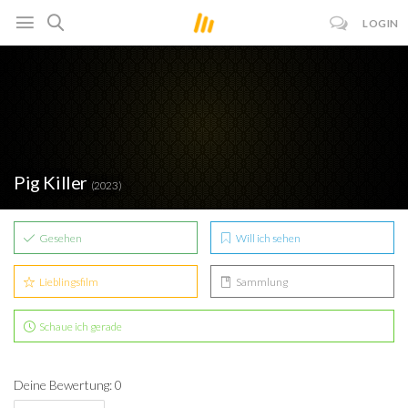
LOGIN
Pig Killer
(2023)
Gesehen
Will ich sehen
Lieblingsfilm
Sammlung
Schaue ich gerade
Deine Bewertung: 0