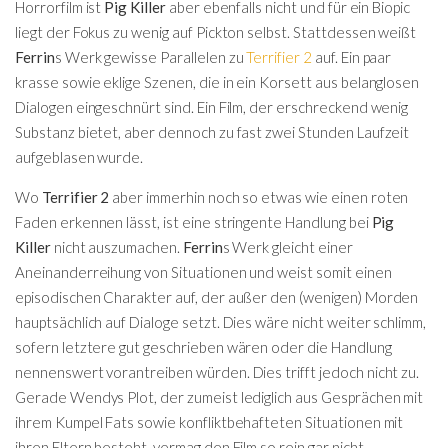
Horrorfilm ist
Pig Killer
aber ebenfalls nicht und für ein Biopic
liegt der Fokus zu wenig auf Pickton selbst. Stattdessen weißt
Ferrin
s Werk gewisse Parallelen zu
Terrifier 2
auf. Ein paar
krasse sowie eklige Szenen, die in ein Korsett aus belanglosen
Dialogen eingeschnürt sind. Ein Film, der erschreckend wenig
Substanz bietet, aber dennoch zu fast zwei Stunden Laufzeit
aufgeblasen wurde.
Wo
Terrifier 2
aber immerhin noch so etwas wie einen roten
Faden erkennen lässt, ist eine stringente Handlung bei
Pig
Killer
nicht auszumachen.
Ferrin
s Werk gleicht einer
Aneinanderreihung von Situationen und weist somit einen
episodischen Charakter auf, der außer den (wenigen) Morden
hauptsächlich auf Dialoge setzt. Dies wäre nicht weiter schlimm,
sofern letztere gut geschrieben wären oder die Handlung
nennenswert vorantreiben würden. Dies trifft jedoch nicht zu.
Gerade Wendys Plot, der zumeist lediglich aus Gesprächen mit
ihrem Kumpel Fats sowie konfliktbehafteten Situationen mit
ihren Eltern besteht, vermag den Film so rein gar nicht