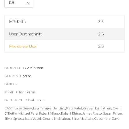
0.5
MB-Kritik
3.5
User Durchschnitt
2.8
Moviebreak User
2.8
LAUFZEIT
122 Minuten
GENRES
Horror
LÄNDER
REGIE
Chad Ferrin
DREHBUCH
Chad Ferrin
CAST
Jake Busey
,
Lew Temple
,
Bai Ling
,
Kate Patel
,
Ginger Lynn Allen
,
Cyril
O'Reilly
,
Michael Paré
,
Robert Miano
,
Robert Rhine
,
James Russo
,
Susan Priver
,
Silvia Spross
,
Scott Vogel
,
Gerard McMahon
,
Elina Madison
,
Cassandra Gava