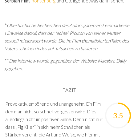
Serbian Film
,
Roht
enburg
und Co. irgendetwas darin sehen.
*
Oberflächliche Recherchen des Autors gaben erst einmal keine
Hinweise darauf, dass der "echte" Pickton von seiner Mutter
sexuell missbraucht wurde. Die im Film thematisiertenTaten des
Vaters scheinen indes auf Tatsachen zu basieren.
**
Das Interview wurde gegenüber der Website Macabre Daily
gegeben.
FAZIT
Provokativ, empörend und unangenehm. Ein Film,
den man nicht so schnell vergessen wird. Dies
3.5
allerdings nicht im positiven Sinne. Denn nicht nur
dass „Pig Killer“ in sich mehr Schwächen als
Stärken vereint, die Art und Weise, wie hier mit