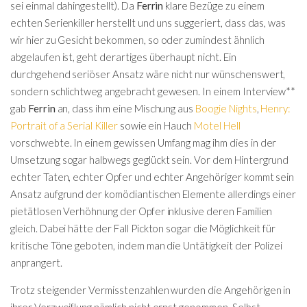
sei einmal dahingestellt). Da
Ferrin
klare Bezüge zu einem
echten Serienkiller herstellt und uns suggeriert, dass das, was
wir hier zu Gesicht bekommen, so oder zumindest ähnlich
abgelaufen ist, geht derartiges überhaupt nicht. Ein
durchgehend seriöser Ansatz wäre nicht nur wünschenswert,
sondern schlichtweg angebracht gewesen. In einem Interview**
gab
Ferrin
an, dass ihm eine Mischung aus
Boogie Nights
,
Henry:
Portrait of a Serial Killer
sowie ein Hauch
Motel Hell
vorschwebte. In einem gewissen Umfang mag ihm dies in der
Umsetzung sogar halbwegs geglückt sein. Vor dem Hintergrund
echter Taten, echter Opfer und echter Angehöriger kommt sein
Ansatz aufgrund der komödiantischen Elemente allerdings einer
pietätlosen Verhöhnung der Opfer inklusive deren Familien
gleich. Dabei hätte der Fall Pickton sogar die Möglichkeit für
kritische Töne geboten, indem man die Untätigkeit der Polizei
anprangert.
Trotz steigender Vermisstenzahlen wurden die Angehörigen in
ihrer Verzweiflung nämlich nicht ernst genommen. Selbst