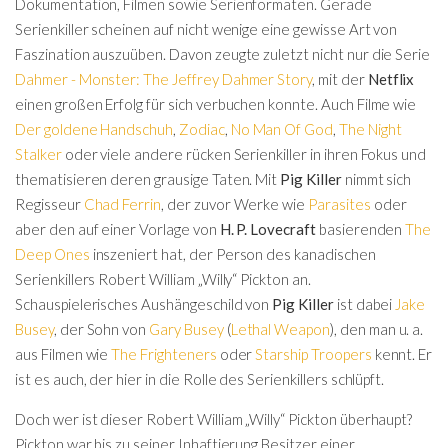
Dokumentation, Filmen sowie Serienformaten. Gerade
Serienkiller scheinen auf nicht wenige eine gewisse Art von
Faszination auszuüben. Davon zeugte zuletzt nicht nur die Serie
Dahmer - Monster: The Jeffrey Dahmer Story
, mit der
Netflix
einen großen Erfolg für sich verbuchen konnte. Auch Filme wie
Der goldene Handschuh
,
Zodiac
,
No Man Of God
,
The Night
Stalker
oder viele andere rücken Serienkiller in ihren Fokus und
thematisieren deren grausige Taten. Mit
Pig Killer
nimmt sich
Regisseur
Chad Ferrin
, der zuvor Werke wie
Parasites
oder
aber den auf einer Vorlage von
H. P. Lovecraft
basierenden
The
Deep Ones
inszeniert hat, der Person des kanadischen
Serienkillers Robert William „Willy“ Pickton an.
Schauspielerisches Aushängeschild von
Pig Killer
ist dabei
Jake
Busey
, der Sohn von
Gary Busey
(
Lethal Weapon
), den man u. a.
aus Filmen wie
The Frighteners
oder
Starship Troopers
kennt. Er
ist es auch, der hier in die Rolle des Serienkillers schlüpft.
Doch wer ist dieser Robert William „Willy“ Pickton überhaupt?
Pickton war bis zu seiner Inhaftierung Besitzer einer