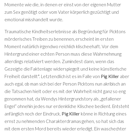
Momente wie die, in denen er einst von der eigenen Mutter
zum Sex genötigt oder vom Vater körperlich gezüchtigt und
emotional misshandelt wurde.
Traumatische Kindheitserlebnisse als Begründung für Picktons
mörderisches Treiben zu benennen, erscheint im ersten
Moment natürlich irgendwo reichlich klischeehaft. Vor dem
Hintergrund einer echten Person muss diese Wahrnehmung
allerdings relativiert werden. Zumindest dann, wenn das
Gezeigte die Faktenlage widerspiegelt und keine künstlerische
Freiheit darstellt*. Letztendlich ist es im Falle von
Pig Killer
aber
auch egal, ob man sich bei der Person Picktons nun akribisch an
die Tatsachen hielt oder es mit der Wahrheit nicht ganz so eng
genommen hat, da Wendys Hintergrundstory als „gefallener
Engel“ ohnehin jedes nur erdenkliche Klischee bedient. Entsteht
anfänglich noch der Eindruck,
Pig Killer
könne in Richtung eines
ernst zu nehmenden Charakterdramas gehen, so hat sich das
mit dem ersten Mord bereits wieder erledigt. Ein waschechter