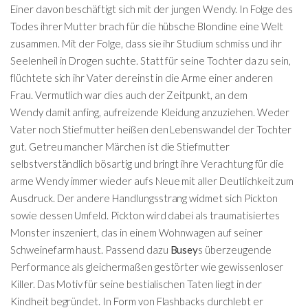
Einer davon beschäftigt sich mit der jungen Wendy. In Folge des
Todes ihrer Mutter brach für die hübsche Blondine eine Welt
zusammen. Mit der Folge, dass sie ihr Studium schmiss und ihr
Seelenheil in Drogen suchte. Statt für seine Tochter da zu sein,
flüchtete sich ihr Vater dereinst in die Arme einer anderen
Frau. Vermutlich war dies auch der Zeitpunkt, an dem
Wendy damit anfing, aufreizende Kleidung anzuziehen. Weder
Vater noch Stiefmutter heißen den Lebenswandel der Tochter
gut. Getreu mancher Märchen ist die Stiefmutter
selbstverständlich bösartig und bringt ihre Verachtung für die
arme Wendy immer wieder aufs Neue mit aller Deutlichkeit zum
Ausdruck. Der andere Handlungsstrang widmet sich Pickton
sowie dessen Umfeld. Pickton wird dabei als traumatisiertes
Monster inszeniert, das in einem Wohnwagen auf seiner
Schweinefarm haust. Passend dazu
Busey
s überzeugende
Performance als gleichermaßen gestörter wie gewissenloser
Killer. Das Motiv für seine bestialischen Taten liegt in der
Kindheit begründet. In Form von Flashbacks durchlebt er