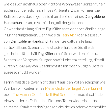
wie das Schlachthaus oder Picktons Wohnwagen sorgen für ein
äußerst unbehagliches, siffiges Ambiente. Zwar kommen die
Kulissen, was das angeht, nicht an die Bilder eines
Der goldene
Handschuh
heran, in Verbindung mit der gebotenen
Gewaltdarstellung dürfte
Pig Killer
aber dennoch ähnlich lange
in Erinnerung bleiben. Denn wo sich
Fatih Akin
(der Regisseur
von
Der goldene Handschuh)
in der Gewaltdarstellung
zurückhält und Szenen zumeist außerhalb des Sichtfelds
geschehen lässt, hält
Pig Killer
drauf. So erwarten einen u. a.
Szenen von Vergewaltigungen sowie Leichenzerteilung, die mit
kurzen
Close-ups
von Geschlechtsteilen oder blutigen Details
ausgeschmückt wurden.
Ferrin
mag dabei zwar nicht derart aus den Vollen schöpfen wie
Werke vom Kaliber eines
Melancholie der Engel
,
A Serbian Film
oder
The Human Centipede II (Full Sequence)
macht dafür aber
etwas anderes. Er lässt bei Picktons Taten wiederholt eine
seltsame Komik mitschwingen (ob absichtlich oder versehentlich