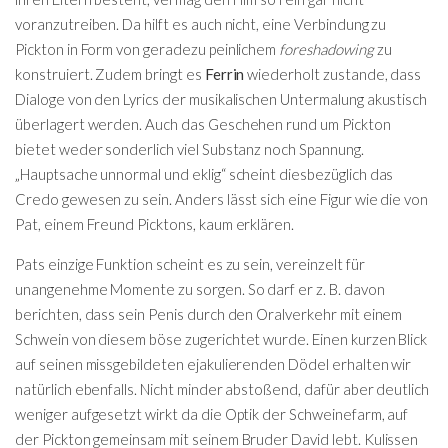
voranzutreiben. Da hilft es auch nicht, eine Verbindung zu
Pickton in Form von geradezu peinlichem
foreshadowing
zu
konstruiert. Zudem bringt es
Ferrin
wiederholt zustande, dass
Dialoge von den Lyrics der musikalischen Untermalung akustisch
überlagert werden. Auch das Geschehen rund um Pickton
bietet weder sonderlich viel Substanz noch Spannung.
„Hauptsache unnormal und eklig“ scheint diesbezüglich das
Credo gewesen zu sein. Anders lässt sich eine Figur wie die von
Pat, einem Freund Picktons, kaum erklären.
Pats einzige Funktion scheint es zu sein, vereinzelt für
unangenehme Momente zu sorgen. So darf er z. B. davon
berichten, dass sein Penis durch den Oralverkehr mit einem
Schwein von diesem böse zugerichtet wurde. Einen kurzen Blick
auf seinen missgebildeten ejakulierenden Dödel erhalten wir
natürlich ebenfalls. Nicht minder abstoßend, dafür aber deutlich
weniger aufgesetzt wirkt da die Optik der Schweinefarm, auf
der Pickton gemeinsam mit seinem Bruder David lebt. Kulissen