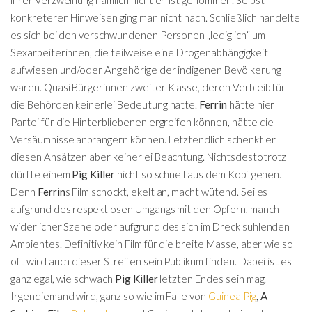
konkreteren Hinweisen ging man nicht nach. Schließlich handelte
es sich bei den verschwundenen Personen „lediglich“ um
Sexarbeiterinnen, die teilweise eine Drogenabhängigkeit
aufwiesen und/oder Angehörige der indigenen Bevölkerung
waren. Quasi Bürgerinnen zweiter Klasse, deren Verbleib für
die Behörden keinerlei Bedeutung hatte.
Ferrin
hätte hier
Partei für die Hinterbliebenen ergreifen können, hätte die
Versäumnisse anprangern können. Letztendlich schenkt er
diesen Ansätzen aber keinerlei Beachtung. Nichtsdestotrotz
dürfte einem
Pig Killer
nicht so schnell aus dem Kopf gehen.
Denn
Ferrin
s Film schockt, ekelt an, macht wütend. Sei es
aufgrund des respektlosen Umgangs mit den Opfern, manch
widerlicher Szene oder aufgrund des sich im Dreck suhlenden
Ambientes. Definitiv kein Film für die breite Masse, aber wie so
oft wird auch dieser Streifen sein Publikum finden. Dabei ist es
ganz egal, wie schwach
Pig Killer
letzten Endes sein mag.
Irgendjemand wird, ganz so wie im Falle von
Guinea Pig
,
A