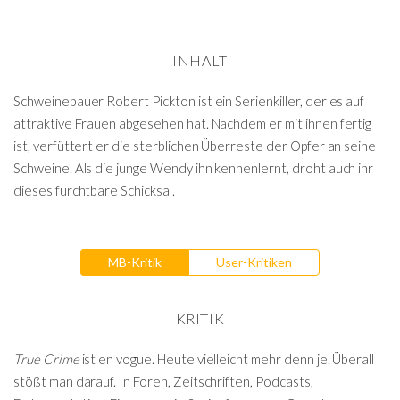
INHALT
Schweinebauer Robert Pickton ist ein Serienkiller, der es auf
attraktive Frauen abgesehen hat. Nachdem er mit ihnen fertig
ist, verfüttert er die sterblichen Überreste der Opfer an seine
Schweine. Als die junge Wendy ihn kennenlernt, droht auch ihr
dieses furchtbare Schicksal.
MB-Kritik
User-Kritiken
KRITIK
True Crime
ist en vogue. Heute vielleicht mehr denn je. Überall
stößt man darauf. In Foren, Zeitschriften, Podcasts,