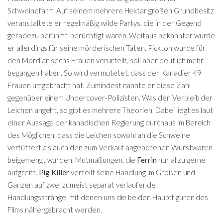
Schweinefarm. Auf seinem mehrere Hektar großen Grundbesitz
veranstaltete er regelmäßig wilde Partys, die in der Gegend
geradezu berühmt-berüchtigt waren. Weitaus bekannter wurde
er allerdings für seine mörderischen Taten. Pickton wurde für
den Mord an sechs Frauen verurteilt, soll aber deutlich mehr
begangen haben. So wird vermutetet, dass der Kanadier 49
Frauen umgebracht hat. Zumindest nannte er diese Zahl
gegenüber einem Undercover-Polizisten. Was den Verbleib der
Leichen angeht, so gibt es mehrere Theorien. Dabei liegt es laut
einer Aussage der kanadischen Regierung durchaus im Bereich
des Möglichen, dass die Leichen sowohl an die Schweine
verfüttert als auch den zum Verkauf angebotenen Wurstwaren
beigemengt wurden. Mutmaßungen, die
Ferrin
nur allzu gerne
aufgreift.
Pig Killer
verteilt seine Handlung im Großen und
Ganzen auf zwei zumeist separat verlaufende
Handlungsstränge, mit denen uns die beiden Hauptfiguren des
Films nähergebracht werden.