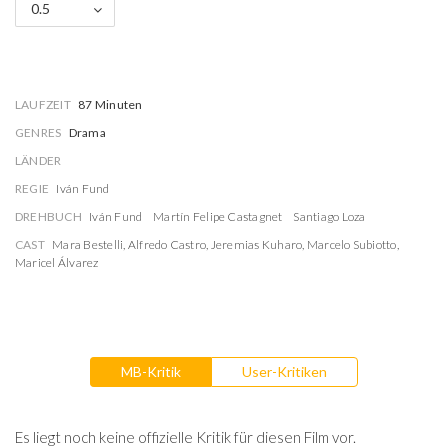
0.5
LAUFZEIT
87 Minuten
GENRES
Drama
LÄNDER
REGIE
Iván Fund
DREHBUCH
Iván Fund
Martín Felipe Castagnet
Santiago Loza
CAST
Mara Bestelli
,
Alfredo Castro
,
Jeremias Kuharo
,
Marcelo Subiotto
,
Maricel Álvarez
MB-Kritik
User-Kritiken
Es liegt noch keine offizielle Kritik für diesen Film vor.