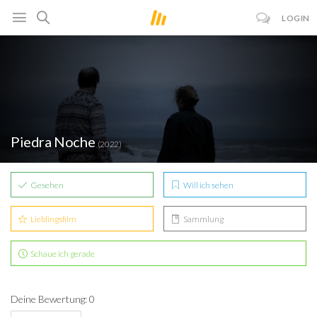
LOGIN
Piedra Noche
(2022)
Gesehen
Will ich sehen
Lieblingsfilm
Sammlung
Schaue ich gerade
Deine Bewertung: 0