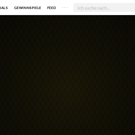
. . .
IALS
GEWINNSPIELE
FEED