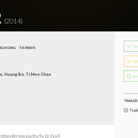
2
(2014)
Ge
G KONG
TAIWAN
Lie
o
,
Huang Bo
,
Ti Men Chen
Sch
TRAILER 
Trail