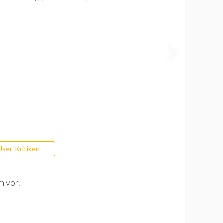
User-Kritiken
m vor.