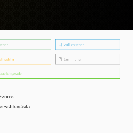
sehen
Will ich sehen
blingsfilm
Sammlung
aue ich gerade
/ VIDEOS
er with Eng Subs