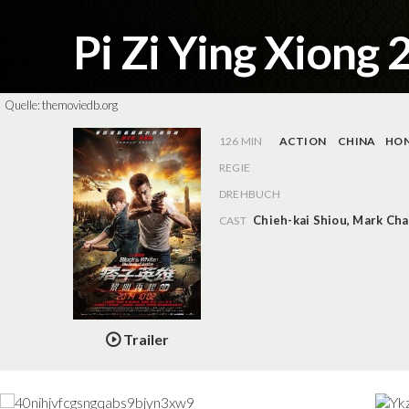
Pi Zi Ying Xiong 
Quelle:
themoviedb.org
126 MIN
ACTION
CHINA
HON
REGIE
DREHBUCH
Chieh-kai Shiou
,
Mark Cha
CAST
Trailer