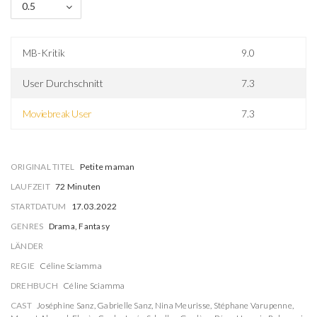
0.5
MB-Kritik
9.0
User Durchschnitt
7.3
Moviebreak User
7.3
ORIGINAL TITEL
Petite maman
LAUFZEIT
72 Minuten
STARTDATUM
17.03.2022
GENRES
Drama, Fantasy
LÄNDER
REGIE
Céline Sciamma
DREHBUCH
Céline Sciamma
CAST
Joséphine Sanz
,
Gabrielle Sanz
,
Nina Meurisse
,
Stéphane Varupenne
,