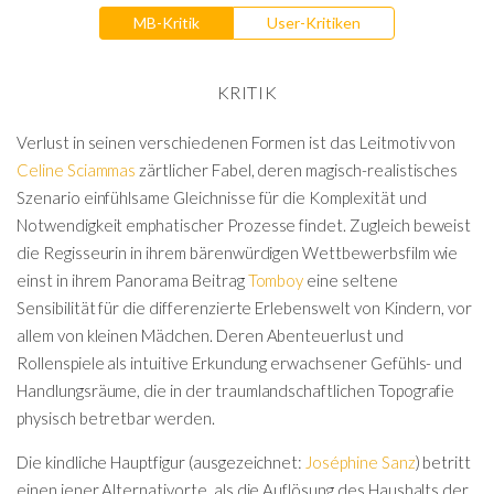
MB-Kritik
User-Kritiken
KRITIK
Verlust in seinen verschiedenen Formen ist das Leitmotiv von
Celine Sciammas
zärtlicher Fabel, deren magisch-realistisches
Szenario einfühlsame Gleichnisse für die Komplexität und
Notwendigkeit emphatischer Prozesse findet. Zugleich beweist
die Regisseurin in ihrem bärenwürdigen Wettbewerbsfilm wie
einst in ihrem Panorama Beitrag
Tomboy
eine seltene
Sensibilität für die differenzierte Erlebenswelt von Kindern, vor
allem von kleinen Mädchen. Deren Abenteuerlust und
Rollenspiele als intuitive Erkundung erwachsener Gefühls- und
Handlungsräume, die in der traumlandschaftlichen Topografie
physisch betretbar werden.
Die kindliche Hauptfigur (ausgezeichnet:
Joséphine Sanz
) betritt
einen jener Alternativorte, als die Auflösung des Haushalts der