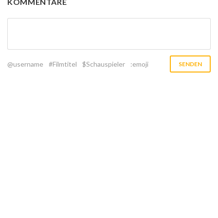
KOMMENTARE
@username
#Filmtitel
$Schauspieler
:emoji