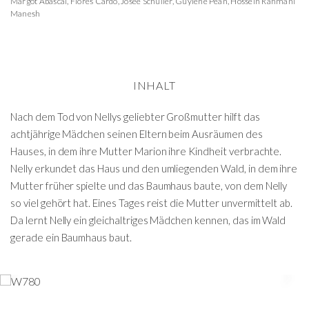
Margot Abascal
,
Florès Cardo
,
Josée Schuller
,
Guylène Péan
,
Hossein Rahmani
Manesh
INHALT
Nach dem Tod von Nellys geliebter Großmutter hilft das
achtjährige Mädchen seinen Eltern beim Ausräumen des
Hauses, in dem ihre Mutter Marion ihre Kindheit verbrachte.
Nelly erkundet das Haus und den umliegenden Wald, in dem ihre
Mutter früher spielte und das Baumhaus baute, von dem Nelly
so viel gehört hat. Eines Tages reist die Mutter unvermittelt ab.
Da lernt Nelly ein gleichaltriges Mädchen kennen, das im Wald
gerade ein Baumhaus baut.