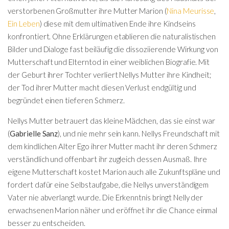
verstorbenen Großmutter ihre Mutter Marion (
Nina Meurisse
,
Ein Leben
) diese mit dem ultimativen Ende ihre Kindseins
konfrontiert. Ohne Erklärungen etablieren die naturalistischen
Bilder und Dialoge fast beiläufig die dissoziierende Wirkung von
Mutterschaft und Elterntod in einer weiblichen Biografie. Mit
der Geburt ihrer Tochter verliert Nellys Mutter ihre Kindheit;
der Tod ihrer Mutter macht diesen Verlust endgültig und
begründet einen tieferen Schmerz.
Nellys Mutter betrauert das kleine Mädchen, das sie einst war
(
Gabrielle Sanz
), und nie mehr sein kann. Nellys Freundschaft mit
dem kindlichen Alter Ego ihrer Mutter macht ihr deren Schmerz
verständlich und offenbart ihr zugleich dessen Ausmaß. Ihre
eigene Mutterschaft kostet Marion auch alle Zukunftspläne und
fordert dafür eine Selbstaufgabe, die Nellys unverständigem
Vater nie abverlangt wurde. Die Erkenntnis bringt Nelly der
erwachsenen Marion näher und eröffnet ihr die Chance einmal
besser zu entscheiden.