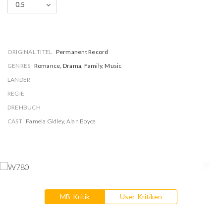
0.5
ORIGINAL TITEL
Permanent Record
GENRES
Romance, Drama, Family, Music
LÄNDER
REGIE
DREHBUCH
CAST
Pamela Gidley
,
Alan Boyce
MB-Kritik
User-Kritiken