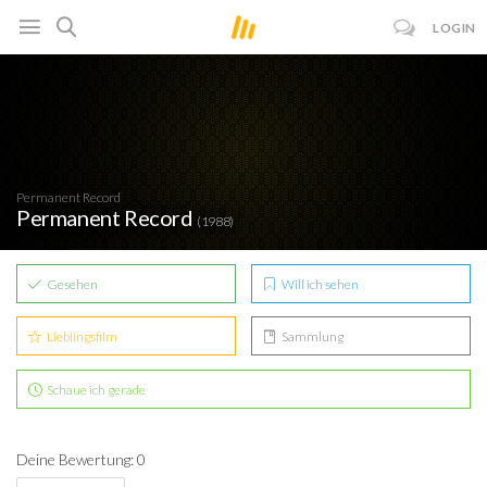
LOGIN
Permanent Record
Permanent Record
(1988)
Gesehen
Will ich sehen
Lieblingsfilm
Sammlung
Schaue ich gerade
Deine Bewertung: 0