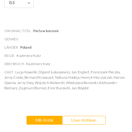
0.5
ORIGINAL TITEL
Perla w koronie
GENRES
LÄNDER
Poland
REGIE
Kazimierz Kutz
DREHBUCH
Kazimierz Kutz
CAST
Lucja Kowolik
,
Olgierd Łukaszewicz
,
Jan Englert
,
Franciszek Pieczka
,
Jerzy Cnota
,
Bernard Krawczyk
,
Tadeusz Madeja
,
Henryk Maruszczyk
,
Marian
Opania
,
Jerzy Siwy
,
Wojciech Alaborski
,
Wladyslaw Baranski
,
Aleksander
Bednarz
,
Zygmunt Biernat
,
Emir Buczacki
,
Jan Bógdoł
MB-Kritik
User-Kritiken