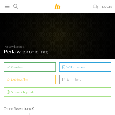
LOGIN
Perla w koronie
Perla w koronie
(1972)
Gesehen
Will ich sehen
Lieblingsfilm
Sammlung
Schaue ich gerade
Deine Bewertung: 0