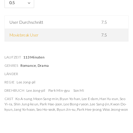
0.5
User Durchschnitt
7.5
Moviebreak User
7.5
LAUFZEIT
113 Minuten
GENRES
Romance, Drama
LÄNDER
REGIE
Lee Jong-pil
DREHBUCH
Lee Jong-pil
Park Min-gyu
Son Mi
CAST
Ko A-sung
,
Moon Sang-min
,
Byun Yo-han
,
Lee E-dam
,
Han Yu-eun
,
Seo
Yi-ra
,
Shin Jung-keun
,
Park Hae-joon
,
Lee Bong-ryeon
,
Lee Sang-jin
,
Kwon Do-
kyun
,
Jang Yo-hoon
,
Seo Ho-seok
,
Byun Jin-su
,
Park Hee-jeong
,
Woo Jeong-won