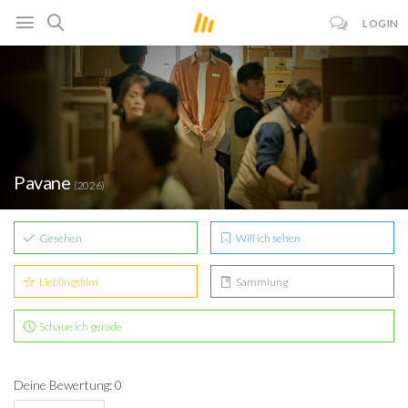
LOGIN
Pavane
(2026)
Gesehen
Will ich sehen
Lieblingsfilm
Sammlung
Schaue ich gerade
Deine Bewertung: 0