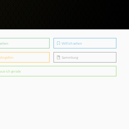
sehen
Will ich sehen
blingsfilm
Sammlung
aue ich gerade