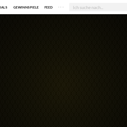
. . .
IALS
GEWINNSPIELE
FEED