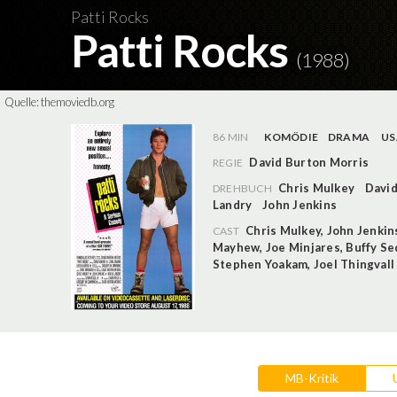
Patti Rocks
Patti Rocks
(1988)
Quelle:
themoviedb.org
86 MIN
KOMÖDIE
DRAMA
US
David Burton Morris
REGIE
Chris Mulkey
David
DREHBUCH
Landry
John Jenkins
Chris Mulkey
,
John Jenkin
CAST
Mayhew
,
Joe Minjares
,
Buffy Se
Stephen Yoakam
,
Joel Thingvall
MB-Kritik