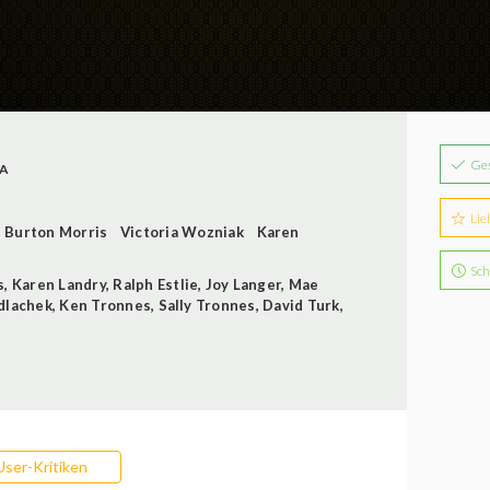
Ge
A
Lie
 Burton Morris
Victoria Wozniak
Karen
Sch
s
,
Karen Landry
,
Ralph Estlie
,
Joy Langer
,
Mae
dlachek
,
Ken Tronnes
,
Sally Tronnes
,
David Turk
,
User-Kritiken