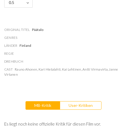
0.5
ORIGINAL TITEL
Päätalo
GENRES
LÄNDER
Finland
REGIE
DREHBUCH
CAST
Rauno Ahonen
,
Kari Hietalahti
,
Kai Lehtinen
,
Antti Virmavirta
,
Janne
Virtanen
MB-Kritik
User-Kritiken
Es liegt noch keine offizielle Kritik für diesen Film vor.