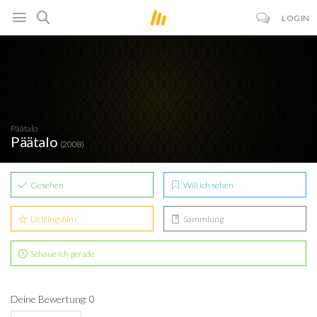
LOGIN
Päätalo
Päätalo
(2008)
Gesehen
Will ich sehen
Lieblingsfilm
Sammlung
Schaue ich gerade
Deine Bewertung: 0