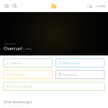
LOGIN
Overrun!
Overrun!
(1970)
Gesehen
Will ich sehen
Lieblingsfilm
Sammlung
Schaue ich gerade
Deine Bewertung: 0