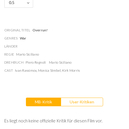
0.5
ORIGINAL TITEL
Overrun!
GENRES
War
LÄNDER
REGIE
Mario Siciliano
DREHBUCH
Piero Regnoli
Mario Siciliano
CAST
Ivan Rassimov
,
Monica Strebel
,
Kirk Morris
MB-Kritik
User-Kritiken
Es liegt noch keine offizielle Kritik für diesen Film vor.