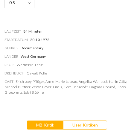
0.5
LAUFZEIT
84 Minuten
STARTDATUM
20.10.1972
GENRES
Documentary
LÄNDER
West Germany
REGIE
Werner M. Lenz
DREHBUCH
Oswalt Kolle
CAST
Erich Joey Pflüger
,
Anne-Marie Lebeau
,
Angelica Wehbeck
,
Karin Götz
,
Michael Büttner
,
Zenta Bayer-Ozols
,
Gerd Behrendt
,
Dagmar Conrad
,
Doris
Grogorenz
,
Solvi Stübing
MB-Kritik
User-Kritiken