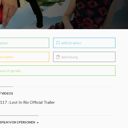
sehen
Will ich sehen
blingsfilm
Sammlung
aue ich gerade
/ VIDEOS
17 : Lost In Rio Official Trailer
GSFILM VON 1 PERSONEN