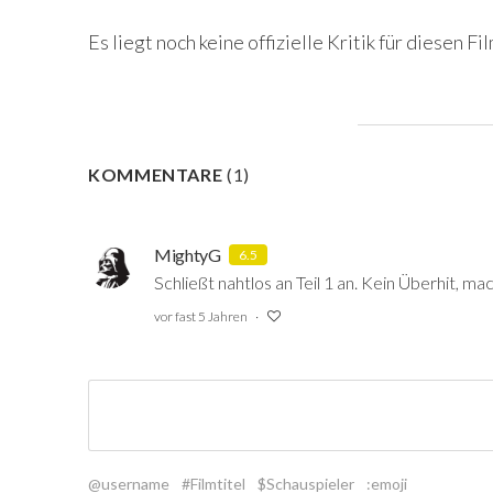
Es liegt noch keine offizielle Kritik für diesen Fil
KOMMENTARE
(
1
)
MightyG
6.5
Schließt nahtlos an Teil 1 an. Kein Überhit, m
vor fast 5 Jahren
@username
#Filmtitel
$Schauspieler
:emoji