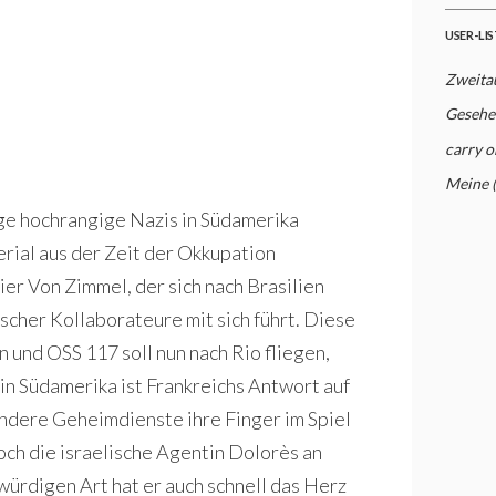
USER-LI
Zweita
Gesehe
carry o
Meine 
ge hochrangige Nazis in Südamerika
rial aus der Zeit der Okkupation
ier Von Zimmel, der sich nach Brasilien
scher Kollaborateure mit sich führt. Diese
 und OSS 117 soll nun nach Rio fliegen,
n Südamerika ist Frankreichs Antwort auf
andere Geheimdienste ihre Finger im Spiel
ch die israelische Agentin Dolorès an
würdigen Art hat er auch schnell das Herz