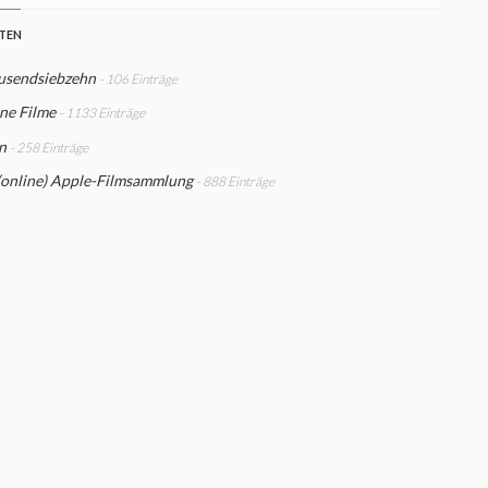
STEN
usendsiebzehn
- 106 Einträge
ne Filme
- 1133 Einträge
n
- 258 Einträge
(online) Apple-Filmsammlung
- 888 Einträge