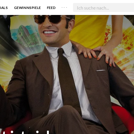
. . .
IALS
GEWINNSPIELE
FEED