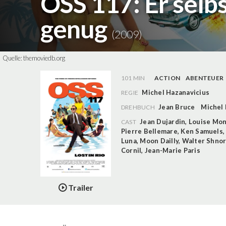
OSS 117: Er selbst
genug
(2009)
Quelle:
themoviedb.org
101 MIN
ACTION
ABENTEUER
Michel Hazanavicius
REGIE
Jean Bruce
Michel 
DREHBUCH
Jean Dujardin
,
Louise Mo
CAST
Pierre Bellemare
,
Ken Samuels
Luna
,
Moon Dailly
,
Walter Shnor
Cornil
,
Jean-Marie Paris
Trailer