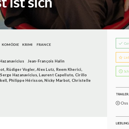
 ist sich
Ge
KOMÖDIE
KRIMI
FRANCE
Lie
Hazanavicius
Jean-François Halin
not
,
Rüdiger Vogler
,
Alex Lutz
,
Reem Kherici
,
Sch
,
Serge Hazanavicius
,
Laurent Capelluto
,
Cirillo
kell
,
Philippe Hérisson
,
Nicky Marbot
,
Christelle
TRAILER 
Oss 1
LIEBLIN