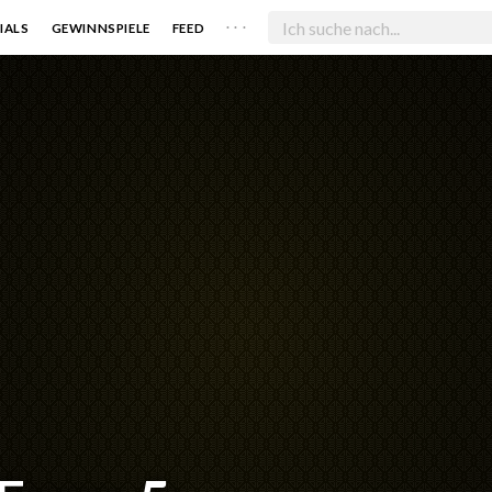
. . .
IALS
GEWINNSPIELE
FEED