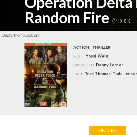
Operation Delta 
Random Fire
(2000)
Quelle:
themoviedb.org
ACTION
THRILLER
Yossi Wein
REGIE
Danny Lerner
DREHBUCH
Trae Thomas
,
Todd Jense
CAST
MB-Kritik