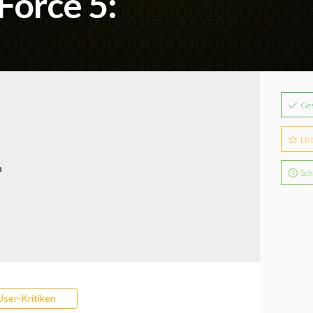
Force 5:
Ge
Lie
n
Sch
User-Kritiken