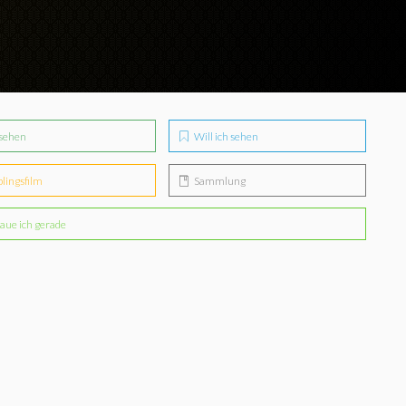
sehen
Will ich sehen
blingsfilm
Sammlung
aue ich gerade