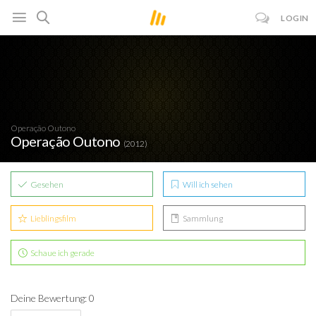
LOGIN
Operação Outono
Operação Outono
(2012)
Gesehen
Will ich sehen
Lieblingsfilm
Sammlung
Schaue ich gerade
Deine Bewertung: 0