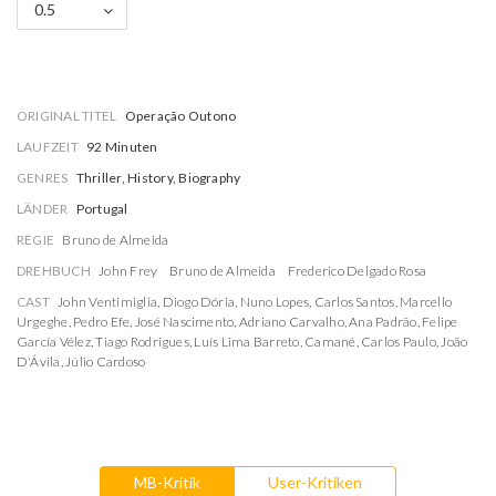
0.5
ORIGINAL TITEL
Operação Outono
LAUFZEIT
92 Minuten
GENRES
Thriller, History, Biography
LÄNDER
Portugal
REGIE
Bruno de Almeida
DREHBUCH
John Frey
Bruno de Almeida
Frederico Delgado Rosa
CAST
John Ventimiglia
,
Diogo Dória
,
Nuno Lopes
,
Carlos Santos
,
Marcello
Urgeghe
,
Pedro Efe
,
José Nascimento
,
Adriano Carvalho
,
Ana Padrão
,
Felipe
García Vélez
,
Tiago Rodrigues
,
Luís Lima Barreto
,
Camané
,
Carlos Paulo
,
João
D'Ávila
,
Júlio Cardoso
MB-Kritik
User-Kritiken