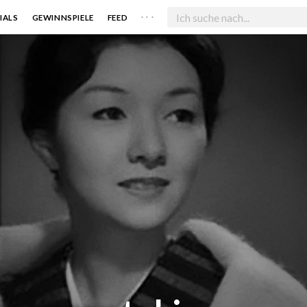
. . .
IALS
GEWINNSPIELE
FEED