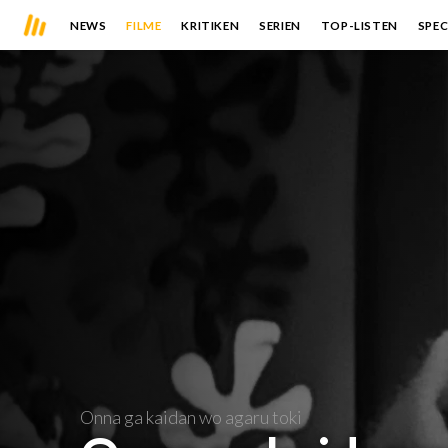
NEWS
FILME
KRITIKEN
SERIEN
TOP-LISTEN
SPEC
Onna ga kaidan wo agaru toki