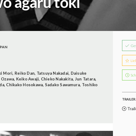
o agaru toki
Ge
APAN
Lie
i Mori
,
Reiko Dan
,
Tatsuya Nakadai
,
Daisuke
Sch
ō Ozawa
,
Keiko Awaji
,
Chieko Nakakita
,
Jun Tatara
,
da
,
Chikako Hosokawa
,
Sadako Sawamura
,
Toshiko
TRAILER 
Trail