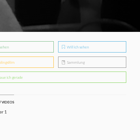
sehen
Will ich sehen
blingsfilm
Sammlung
aue ich gerade
/ VIDEOS
er 1