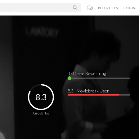
BEITRETEN
LOGIN
0
· Deine Bewertung
8.3 · Moviebreak User
8.3
Großartig