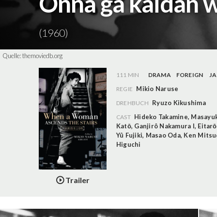
Onna ga kaidan w
(1960)
Quelle:
themoviedb.org
111 MIN
DRAMA
FOREIGN
J
Mikio Naruse
REGIE
Ryuzo Kikushima
DREHBUCH
Hideko Takamine
,
Masayuk
CAST
Katō
,
Ganjirô Nakamura I
,
Eitar
Yû Fujiki
,
Masao Oda
,
Ken Mitsu
Higuchi
Trailer