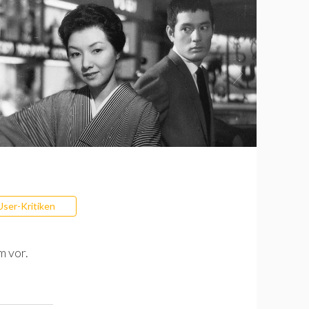
User-Kritiken
m vor.