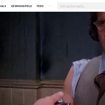
. . .
IALS
GEWINNSPIELE
FEED