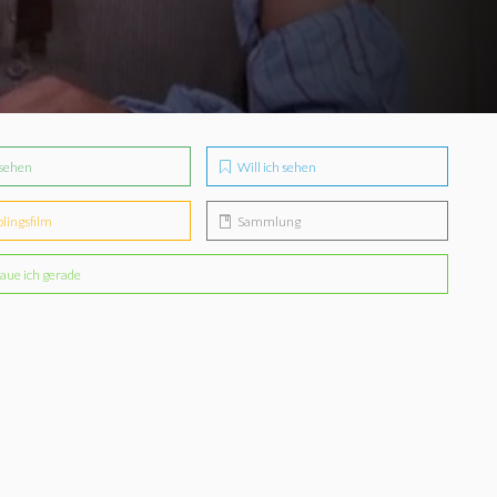
sehen
Will ich sehen
blingsfilm
Sammlung
aue ich gerade