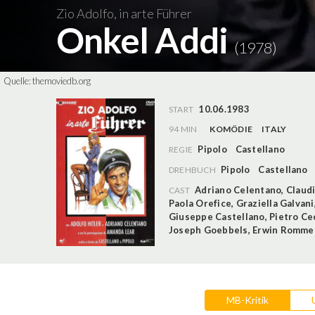
Zio Adolfo, in arte Führer
Onkel Addi
(1978)
Quelle:
themoviedb.org
10.06.1983
START
94 MIN
KOMÖDIE
ITALY
Pipolo
Castellano
REGIE
Pipolo
Castellano
DREHBUCH
Adriano Celentano
,
Claudi
CAST
Paola Orefice
,
Graziella Galvani
Giuseppe Castellano
,
Pietro Ce
Joseph Goebbels
,
Erwin Romme
MB-Kritik