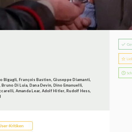
Ge
Lie
Sch
o Bigagli
,
François Bastien
,
Giuseppe Diamanti
,
,
Bruno Di Luia
,
Dana Devin
,
Dino Emanuelli
,
ccarelli
,
Amanda Lear
,
Adolf Hitler
,
Rudolf Hess
,
l
User-Kritiken