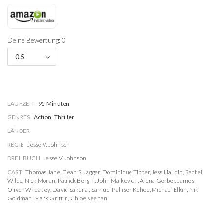
Deine Bewertung: 0
0.5
LAUFZEIT
95 Minuten
GENRES
Action, Thriller
LÄNDER
REGIE
Jesse V. Johnson
DREHBUCH
Jesse V. Johnson
CAST
Thomas Jane
,
Dean S. Jagger
,
Dominique Tipper
,
Jess Liaudin
,
Rachel
Wilde
,
Nick Moran
,
Patrick Bergin
,
John Malkovich
,
Alena Gerber
,
James
Oliver Wheatley
,
David Sakurai
,
Samuel Palliser Kehoe
,
Michael Elkin
,
Nik
Goldman
,
Mark Griffin
,
Chloe Keenan