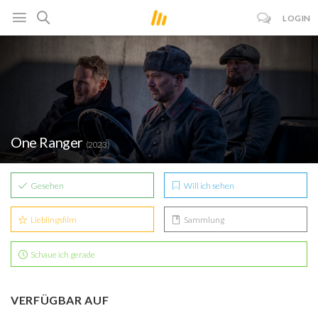
LOGIN
One Ranger
(2023)
Gesehen
Will ich sehen
Lieblingsfilm
Sammlung
Schaue ich gerade
VERFÜGBAR AUF