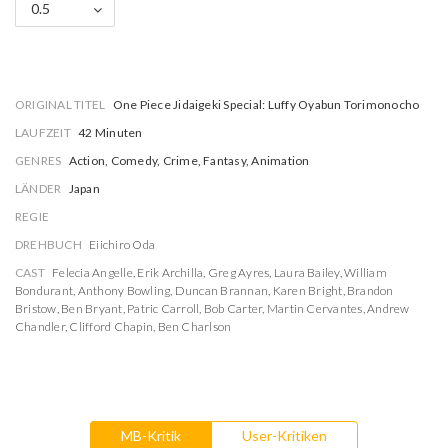
0.5
ORIGINAL TITEL
One Piece Jidaigeki Special: Luffy Oyabun Torimonocho
LAUFZEIT
42 Minuten
GENRES
Action, Comedy, Crime, Fantasy, Animation
LÄNDER
Japan
REGIE
DREHBUCH
Eiichiro Oda
CAST
Felecia Angelle
,
Erik Archilla
,
Greg Ayres
,
Laura Bailey
,
William
Bondurant
,
Anthony Bowling
,
Duncan Brannan
,
Karen Bright
,
Brandon
Bristow
,
Ben Bryant
,
Patric Carroll
,
Bob Carter
,
Martin Cervantes
,
Andrew
Chandler
,
Clifford Chapin
,
Ben Charlson
MB-Kritik
User-Kritiken