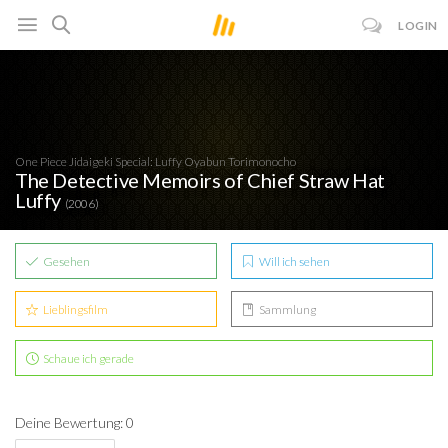
LOGIN
One Piece Jidaigeki Special: Luffy Oyabun Torimonocho
The Detective Memoirs of Chief Straw Hat
Luffy
(2006)
Gesehen
Will ich sehen
Lieblingsfilm
Sammlung
Schaue ich gerade
Deine Bewertung: 0