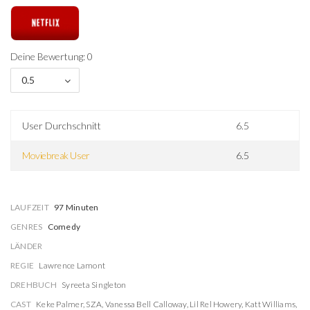
Deine Bewertung: 0
0.5
User Durchschnitt
6.5
Moviebreak User
6.5
LAUFZEIT
97 Minuten
GENRES
Comedy
LÄNDER
REGIE
Lawrence Lamont
DREHBUCH
Syreeta Singleton
CAST
Keke Palmer
,
SZA
,
Vanessa Bell Calloway
,
Lil Rel Howery
,
Katt Williams
,