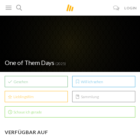
LOGIN
One of Them Days
(2025)
Gesehen
Will ich sehen
Lieblingsfilm
Sammlung
Schaue ich gerade
VERFÜGBAR AUF