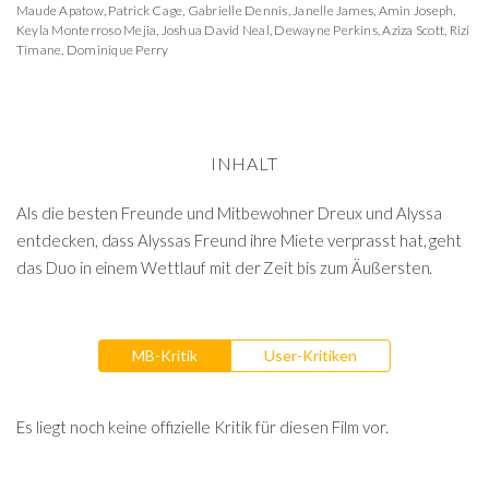
Maude Apatow
,
Patrick Cage
,
Gabrielle Dennis
,
Janelle James
,
Amin Joseph
,
Keyla Monterroso Mejia
,
Joshua David Neal
,
Dewayne Perkins
,
Aziza Scott
,
Rizi
Timane
,
Dominique Perry
INHALT
Als die besten Freunde und Mitbewohner Dreux und Alyssa
entdecken, dass Alyssas Freund ihre Miete verprasst hat, geht
das Duo in einem Wettlauf mit der Zeit bis zum Äußersten.
MB-Kritik
User-Kritiken
Es liegt noch keine offizielle Kritik für diesen Film vor.