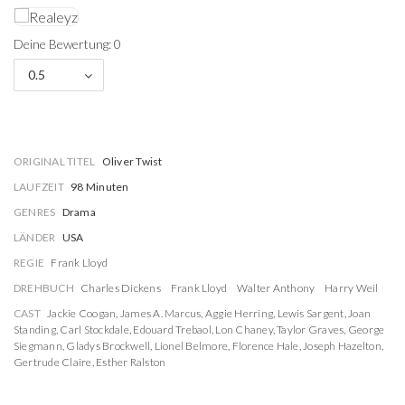
Deine Bewertung: 0
0.5
ORIGINAL TITEL
Oliver Twist
LAUFZEIT
98 Minuten
GENRES
Drama
LÄNDER
USA
REGIE
Frank Lloyd
DREHBUCH
Charles Dickens
Frank Lloyd
Walter Anthony
Harry Weil
CAST
Jackie Coogan
,
James A. Marcus
,
Aggie Herring
,
Lewis Sargent
,
Joan
Standing
,
Carl Stockdale
,
Edouard Trebaol
,
Lon Chaney
,
Taylor Graves
,
George
Siegmann
,
Gladys Brockwell
,
Lionel Belmore
,
Florence Hale
,
Joseph Hazelton
,
Gertrude Claire
,
Esther Ralston