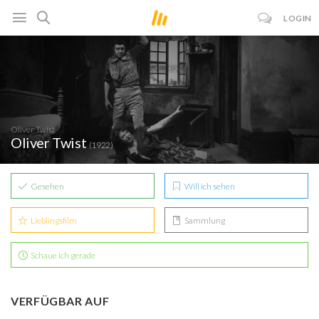
LOGIN
Oliver Twist
Oliver Twist
(1922)
Gesehen
Will ich sehen
Lieblingsfilm
Sammlung
Schaue ich gerade
VERFÜGBAR AUF