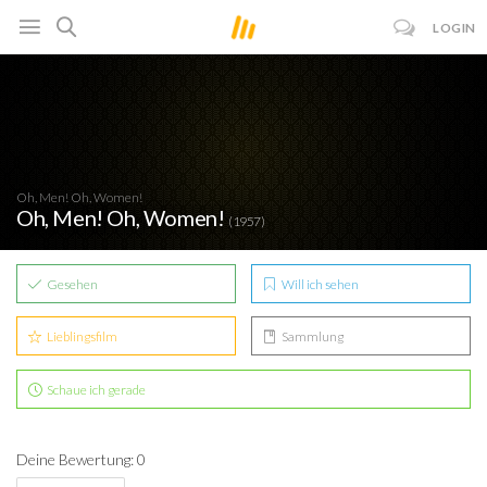
LOGIN
Oh, Men! Oh, Women!
Oh, Men! Oh, Women!
(1957)
Gesehen
Will ich sehen
Lieblingsfilm
Sammlung
Schaue ich gerade
Deine Bewertung: 0