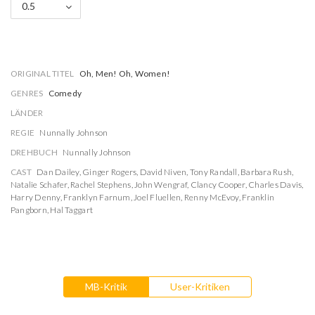
0.5
ORIGINAL TITEL
Oh, Men! Oh, Women!
GENRES
Comedy
LÄNDER
REGIE
Nunnally Johnson
DREHBUCH
Nunnally Johnson
CAST
Dan Dailey
,
Ginger Rogers
,
David Niven
,
Tony Randall
,
Barbara Rush
,
Natalie Schafer
,
Rachel Stephens
,
John Wengraf
,
Clancy Cooper
,
Charles Davis
,
Harry Denny
,
Franklyn Farnum
,
Joel Fluellen
,
Renny McEvoy
,
Franklin
Pangborn
,
Hal Taggart
MB-Kritik
User-Kritiken