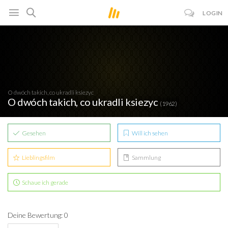
LOGIN
O dwóch takich, co ukradli ksiezyc
O dwóch takich, co ukradli ksiezyc
(1962)
Gesehen
Will ich sehen
Lieblingsfilm
Sammlung
Schaue ich gerade
Deine Bewertung: 0