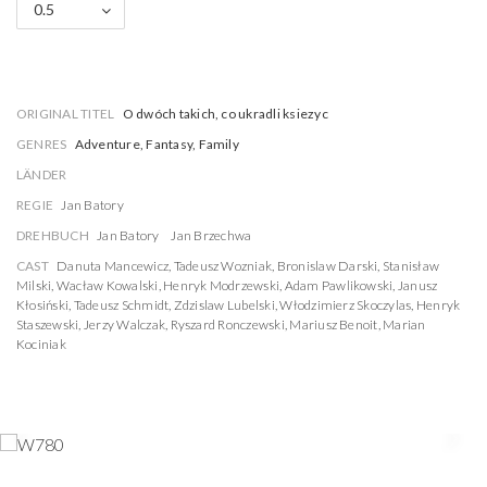
0.5
ORIGINAL TITEL
O dwóch takich, co ukradli ksiezyc
GENRES
Adventure, Fantasy, Family
LÄNDER
REGIE
Jan Batory
DREHBUCH
Jan Batory
Jan Brzechwa
CAST
Danuta Mancewicz
,
Tadeusz Wozniak
,
Bronislaw Darski
,
Stanisław
Milski
,
Wacław Kowalski
,
Henryk Modrzewski
,
Adam Pawlikowski
,
Janusz
Kłosiński
,
Tadeusz Schmidt
,
Zdzislaw Lubelski
,
Włodzimierz Skoczylas
,
Henryk
Staszewski
,
Jerzy Walczak
,
Ryszard Ronczewski
,
Mariusz Benoit
,
Marian
Kociniak