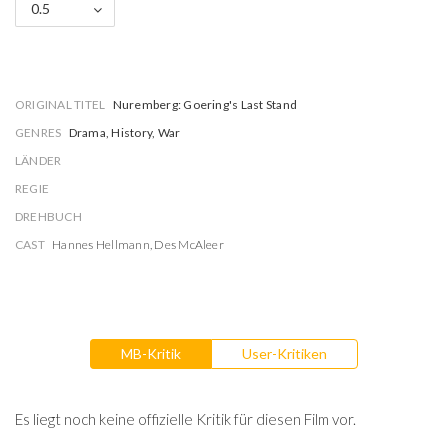
0.5
ORIGINAL TITEL
Nuremberg: Goering's Last Stand
GENRES
Drama, History, War
LÄNDER
REGIE
DREHBUCH
CAST
Hannes Hellmann
,
Des McAleer
MB-Kritik
User-Kritiken
Es liegt noch keine offizielle Kritik für diesen Film vor.