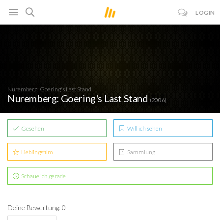
LOGIN
Nuremberg: Goering's Last Stand
Nuremberg: Goering's Last Stand
(2006)
Gesehen
Will ich sehen
Lieblingsfilm
Sammlung
Schaue ich gerade
Deine Bewertung: 0