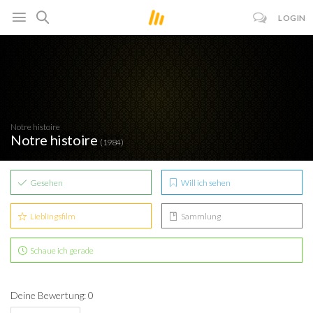
LOGIN
Notre histoire
Notre histoire
(1984)
Gesehen
Will ich sehen
Lieblingsfilm
Sammlung
Schaue ich gerade
Deine Bewertung: 0