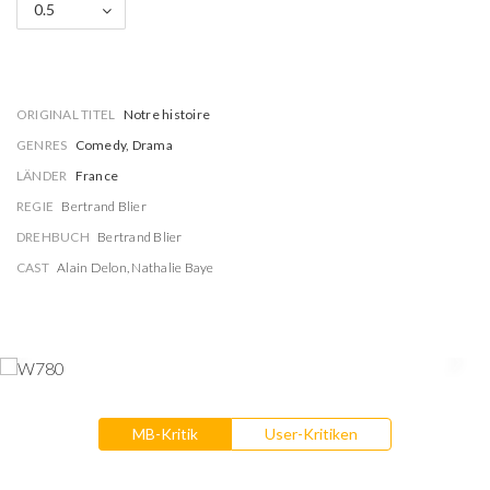
0.5
ORIGINAL TITEL
Notre histoire
GENRES
Comedy, Drama
LÄNDER
France
REGIE
Bertrand Blier
DREHBUCH
Bertrand Blier
CAST
Alain Delon
,
Nathalie Baye
MB-Kritik
User-Kritiken