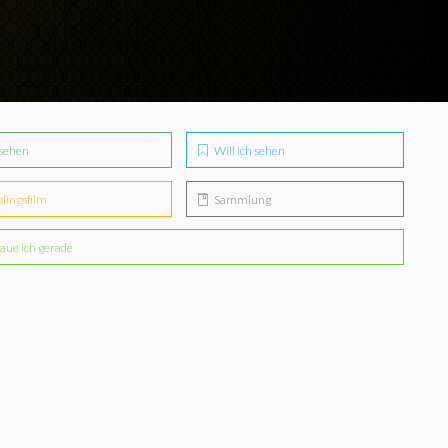
sehen
Will ich sehen
blingsfilm
Sammlung
aue ich gerade