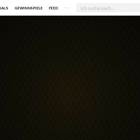
. . .
IALS
GEWINNSPIELE
FEED