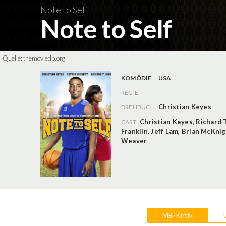
Note to Self
Note to Self
Quelle:
themoviedb.org
KOMÖDIE
USA
REGIE
Christian Keyes
DREHBUCH
Christian Keyes
,
Richard 
CAST
Franklin
,
Jeff Lam
,
Brian McKnig
Weaver
MB-Kritik