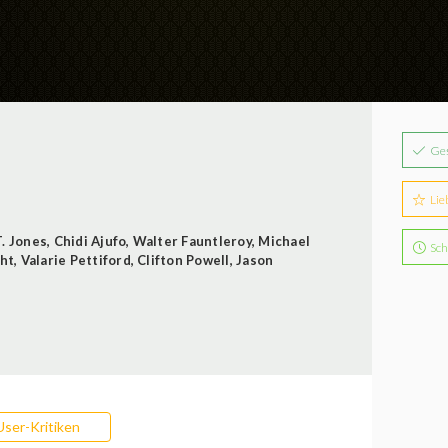
Ge
Lie
T. Jones
,
Chidi Ajufo
,
Walter Fauntleroy
,
Michael
Sch
ht
,
Valarie Pettiford
,
Clifton Powell
,
Jason
User-Kritiken