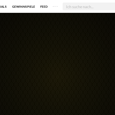
. . .
IALS
GEWINNSPIELE
FEED