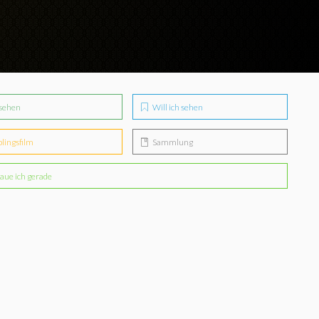
sehen
Will ich sehen
blingsfilm
Sammlung
aue ich gerade