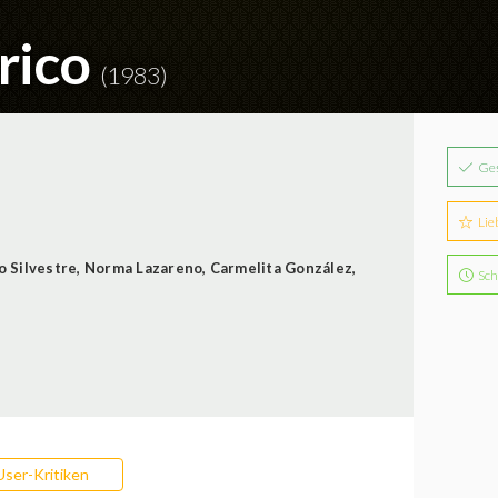
 rico
(1983)
Ge
Lie
 Silvestre
,
Norma Lazareno
,
Carmelita González
,
Sch
User-Kritiken