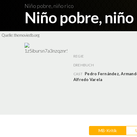
Niño pobre, niño rico
Niño pobre, niño
Quelle:
themoviedb.org
REGIE
DREHBUCH
Pedro Fernández
,
Armando
CAST
Alfredo Varela
MB-Kritik