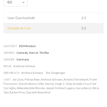
0.5
User Durchschnitt
2.3
Moviebreak User
2.3
LAUFZEIT
100 Minuten
GENRES
Comedy, Horror, Thriller
LÄNDER
Germany
REGIE
Andreas Schnaas
DREHBUCH
Andreas Schnaas
Ted Geoghegan
CAST
Joe Zaso
,
Felissa Rose
,
Andreas Schnaas
,
Antonio Tomahawk
,
Frank
Franconeri
,
Daniel Alvaro
,
Mike Marino
,
Hugh C. Daly
,
Erotida Cruz
,
Fred
Cerniglia
,
Abbandandolo Brenda
,
Joseph Michael Lagana
,
Joe Lattanzi
,
Alicia
Tsai
,
Rachel Price
,
Danielle Rosenthal