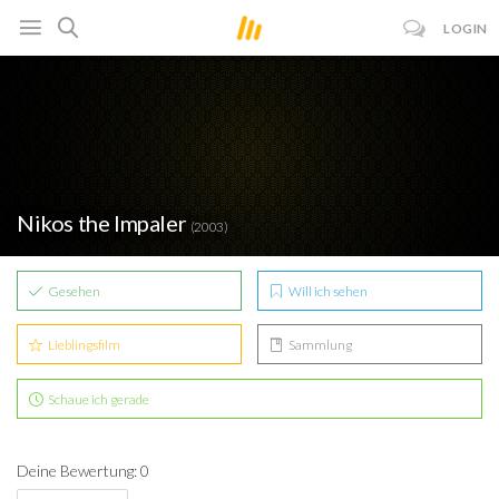
LOGIN
Nikos the Impaler
(2003)
Gesehen
Will ich sehen
Lieblingsfilm
Sammlung
Schaue ich gerade
Deine Bewertung: 0