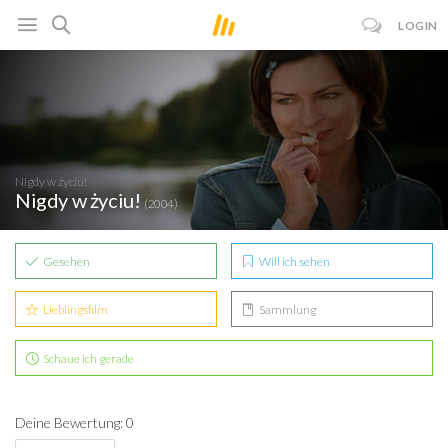
LOGIN
Nigdy w życiu!
Nigdy w życiu!
(2004)
Gesehen
Will ich sehen
Lieblingsfilm
Sammlung
Schaue ich gerade
Deine Bewertung: 0