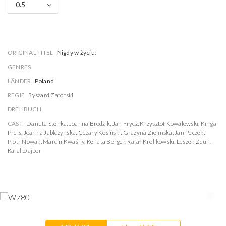
0.5
ORIGINAL TITEL
Nigdy w życiu!
GENRES
LÄNDER
Poland
REGIE
Ryszard Zatorski
DREHBUCH
CAST
Danuta Stenka
,
Joanna Brodzik
,
Jan Frycz
,
Krzysztof Kowalewski
,
Kinga
Preis
,
Joanna Jablczynska
,
Cezary Kosiński
,
Grazyna Zielinska
,
Jan Peczek
,
Piotr Nowak
,
Marcin Kwaśny
,
Renata Berger
,
Rafał Królikowski
,
Leszek Zdun
,
Rafal Dajbor