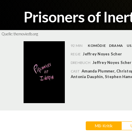
Prisoners of Iner
Quelle:
themoviedb.org
92 MIN
KOMÖDIE
DRAMA
US
Jeffrey Noyes Scher
REGIE
Jeffrey Noyes Scher
DREHBUCH
Amanda Plummer
,
Christo
CAST
Antonia Dauphin
,
Stephen Ham
MB-Kritik