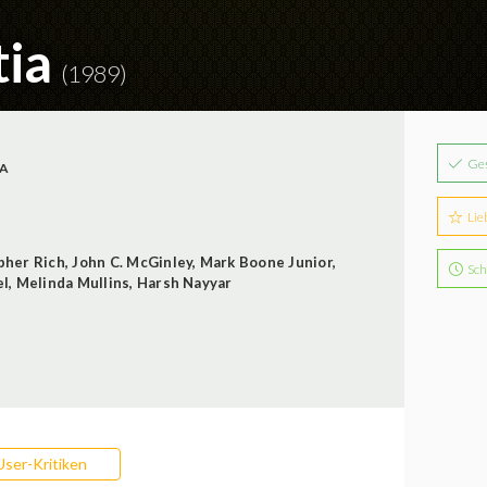
tia
(1989)
Ge
A
Lie
pher Rich
,
John C. McGinley
,
Mark Boone Junior
,
Sch
el
,
Melinda Mullins
,
Harsh Nayyar
User-Kritiken