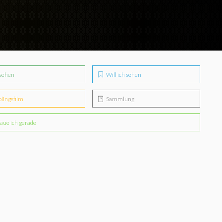
sehen
Will ich sehen
blingsfilm
Sammlung
aue ich gerade