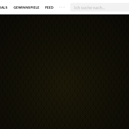
. . .
IALS
GEWINNSPIELE
FEED