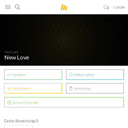
LOGIN
New Love
New Love
Gesehen
Will ich sehen
Lieblingsfilm
Sammlung
Schaue ich gerade
Deine Bewertung: 0