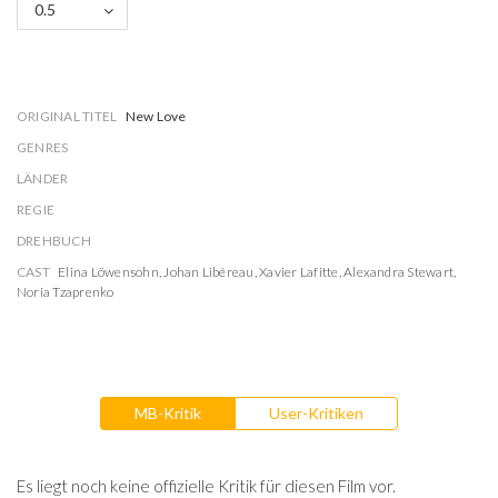
0.5
ORIGINAL TITEL
New Love
GENRES
LÄNDER
REGIE
DREHBUCH
CAST
Elina Löwensohn
,
Johan Libéreau
,
Xavier Lafitte
,
Alexandra Stewart
,
Noria Tzaprenko
MB-Kritik
User-Kritiken
Es liegt noch keine offizielle Kritik für diesen Film vor.