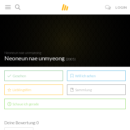
LOGIN
Neoneun nae unmyeong
Neoneun nae unmyeong
(2005)
Gesehen
Will ich sehen
Lieblingsfilm
Sammlung
Schaue ich gerade
Deine Bewertung: 0