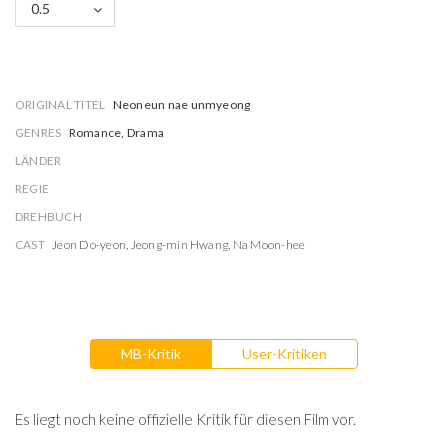
0.5
ORIGINAL TITEL
Neoneun nae unmyeong
GENRES
Romance, Drama
LÄNDER
REGIE
DREHBUCH
CAST
Jeon Do-yeon
,
Jeong-min Hwang
,
Na Moon-hee
MB-Kritik
User-Kritiken
Es liegt noch keine offizielle Kritik für diesen Film vor.