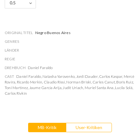
0.5
ORIGINAL TITEL
Negro Buenos Aires
GENRES
LÄNDER
REGIE
DREHBUCH
Daniel Faraldo
CAST
Daniel Faraldo
,
Natasha Yarovenko
,
Jordi Dauder
,
Carlos Kaspar
,
Mercè
Rovira
,
Ricardo Merkin
,
Claudio Rissi
,
Norman Briski
,
Carles Canut
,
Boris Ruiz
,
Toni Martínez
,
Jaume García Arija
,
Judit Uriach
,
Muriel Santa Ana
,
Lucila Solá
,
Carlos Rivkin
MB-Kritik
User-Kritiken