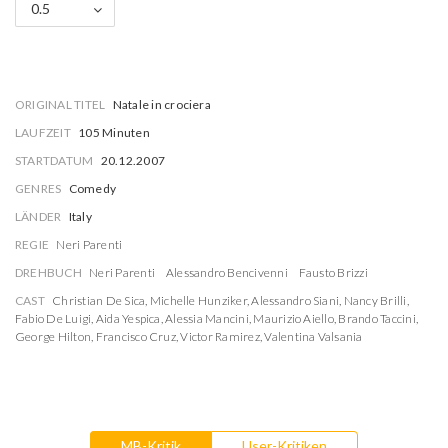
0.5
ORIGINAL TITEL
Natale in crociera
LAUFZEIT
105 Minuten
STARTDATUM
20.12.2007
GENRES
Comedy
LÄNDER
Italy
REGIE
Neri Parenti
DREHBUCH
Neri Parenti
Alessandro Bencivenni
Fausto Brizzi
CAST
Christian De Sica
,
Michelle Hunziker
,
Alessandro Siani
,
Nancy Brilli
,
Fabio De Luigi
,
Aida Yespica
,
Alessia Mancini
,
Maurizio Aiello
,
Brando Taccini
,
George Hilton
,
Francisco Cruz
,
Victor Ramirez
,
Valentina Valsania
MB-Kritik
User-Kritiken