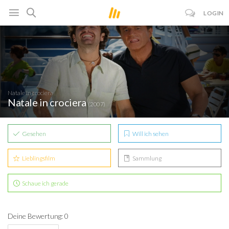
LOGIN
Natale in crociera
Natale in crociera
(2007)
Gesehen
Will ich sehen
Lieblingsfilm
Sammlung
Schaue ich gerade
Deine Bewertung: 0