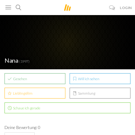
LOGIN
Nana
(1997)
Gesehen
Will ich sehen
Lieblingsfilm
Sammlung
Schaue ich gerade
Deine Bewertung: 0