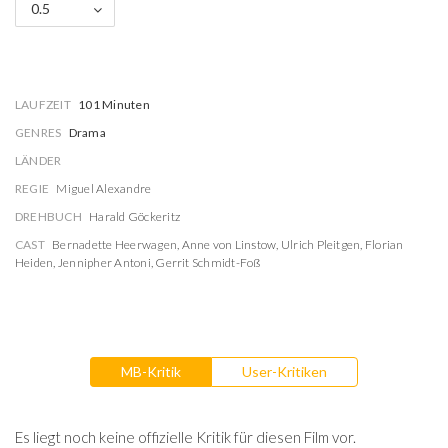
0.5
LAUFZEIT
101 Minuten
GENRES
Drama
LÄNDER
REGIE
Miguel Alexandre
DREHBUCH
Harald Göckeritz
CAST
Bernadette Heerwagen
,
Anne von Linstow
,
Ulrich Pleitgen
,
Florian
Heiden
,
Jennipher Antoni
,
Gerrit Schmidt-Foß
MB-Kritik
User-Kritiken
Es liegt noch keine offizielle Kritik für diesen Film vor.