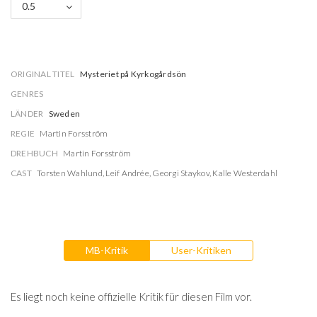
0.5
ORIGINAL TITEL
Mysteriet på Kyrkogårdsön
GENRES
LÄNDER
Sweden
REGIE
Martin Forsström
DREHBUCH
Martin Forsström
CAST
Torsten Wahlund
,
Leif Andrée
,
Georgi Staykov
,
Kalle Westerdahl
MB-Kritik
User-Kritiken
Es liegt noch keine offizielle Kritik für diesen Film vor.