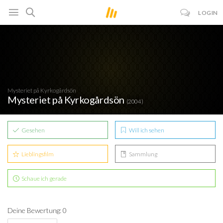
LOGIN
Mysteriet på Kyrkogårdsön
Mysteriet på Kyrkogårdsön
(2004)
Gesehen
Will ich sehen
Lieblingsfilm
Sammlung
Schaue ich gerade
Deine Bewertung: 0