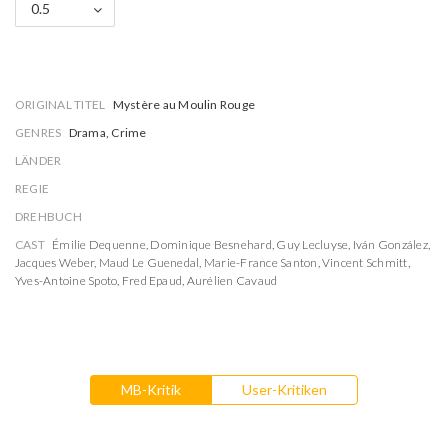
0.5
ORIGINAL TITEL
Mystère au Moulin Rouge
GENRES
Drama, Crime
LÄNDER
REGIE
DREHBUCH
CAST
Émilie Dequenne
,
Dominique Besnehard
,
Guy Lecluyse
,
Iván González
,
Jacques Weber
,
Maud Le Guenedal
,
Marie-France Santon
,
Vincent Schmitt
,
Yves-Antoine Spoto
,
Fred Epaud
,
Aurélien Cavaud
MB-Kritik
User-Kritiken