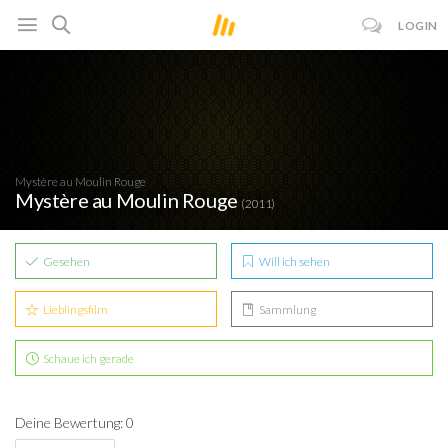
LOGIN
Mystère au Moulin Rouge
Mystère au Moulin Rouge
(2011)
Gesehen
Will ich sehen
Lieblingsfilm
Sammlung
Schaue ich gerade
Deine Bewertung: 0