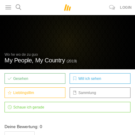
LOGIN
Wo he wo de zu guo
My People, My Country
(2019)
Gesehen
Will ich sehen
Lieblingsfilm
Sammlung
Schaue ich gerade
Deine Bewertung: 0