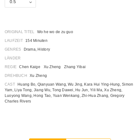
0.5
ORIGINAL TITEL
Wo he wo de zu guo
LAUFZEIT
154 Minuten
GENRES
Drama, History
LÄNDER
REGIE
Chen Kaige
Xu Zheng
Zhang Yibai
DREHBUCH
Xu Zheng
CAST
Huang Bo
,
Qianyuan Wang
,
Wu Jing
,
Kara Hui Ying-Hung
,
Simon
Yam
,
Liya Tong
,
Jiang Wu
,
Tong Dawei
,
Hu Jun
,
Yili Ma
,
Xu Zheng
,
Luoyong Wang
,
Hong Tao
,
Yuan Wenkang
,
Zhi-Hua Zhang
,
Gregory
Charles Rivers