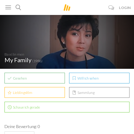
LOGIN
Ba xi lin men
My Family
(1986)
Gesehen
Will ich sehen
Lieblingsfilm
Sammlung
Schaue ich gerade
Deine Bewertung: 0