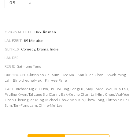
0.5
ORIGINAL TITEL
Ba xi lin men
LAUFZEIT
89 Minuten
GENRES
Comedy, Drama, Indie
LÄNDER
REGIE
Sai Hung Fung
DREHBUCH
Clifton Ko Chi-Sum
Joe Ma
Kan-kuen Chan
Kwok-ming
Lai
Bing-cheung Mak
Kin-yee Pang
CAST
Richard Ng Yiu-Hon
,
Bo-Bo Fung
,
Fong Liu
,
May Lo Mei-Wei
,
Billy Lau
,
Pauline Kwan
,
Tai Lung Siu
,
Danny Bak-Keung Chan
,
Lai Hing Chan
,
Wai-Yue
Chan
,
Cheung Tat-Ming
,
Michael Chow Man-Kin
,
Chow Fong
,
Clifton Ko Chi-
Sum
,
Tan-Fung Lam
,
Ching-Mei Lee