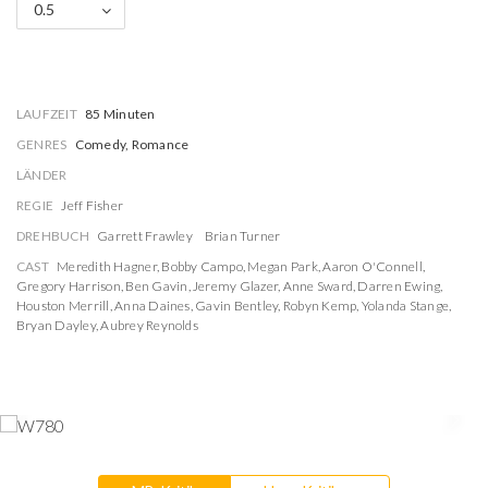
0.5
LAUFZEIT
85 Minuten
GENRES
Comedy, Romance
LÄNDER
REGIE
Jeff Fisher
DREHBUCH
Garrett Frawley
Brian Turner
CAST
Meredith Hagner
,
Bobby Campo
,
Megan Park
,
Aaron O'Connell
,
Gregory Harrison
,
Ben Gavin
,
Jeremy Glazer
,
Anne Sward
,
Darren Ewing
,
Houston Merrill
,
Anna Daines
,
Gavin Bentley
,
Robyn Kemp
,
Yolanda Stange
,
Bryan Dayley
,
Aubrey Reynolds