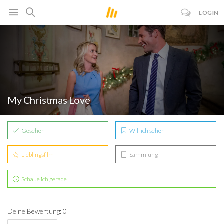
LOGIN
My Christmas Love
Gesehen
Will ich sehen
Lieblingsfilm
Sammlung
Schaue ich gerade
Deine Bewertung: 0