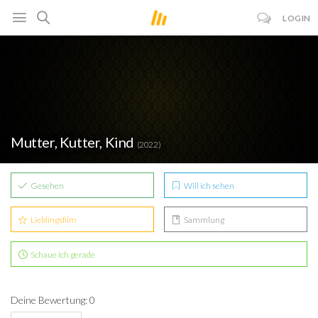
LOGIN
Mutter, Kutter, Kind
(2022)
Gesehen
Will ich sehen
Lieblingsfilm
Sammlung
Schaue ich gerade
Deine Bewertung: 0