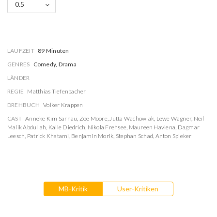
0.5
LAUFZEIT
89 Minuten
GENRES
Comedy, Drama
LÄNDER
REGIE
Matthias Tiefenbacher
DREHBUCH
Volker Krappen
CAST
Anneke Kim Sarnau
,
Zoe Moore
,
Jutta Wachowiak
,
Lewe Wagner
,
Neil
Malik Abdullah
,
Kalle Diedrich
,
Nikola Frehsee
,
Maureen Havlena
,
Dagmar
Leesch
,
Patrick Khatami
,
Benjamin Morik
,
Stephan Schad
,
Anton Spieker
MB-Kritik
User-Kritiken