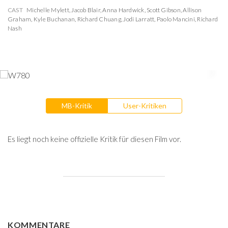
CAST
Michelle Mylett
,
Jacob Blair
,
Anna Hardwick
,
Scott Gibson
,
Allison
Graham
,
Kyle Buchanan
,
Richard Chuang
,
Jodi Larratt
,
Paolo Mancini
,
Richard
Nash
MB-Kritik
User-Kritiken
Es liegt noch keine offizielle Kritik für diesen Film vor.
KOMMENTARE