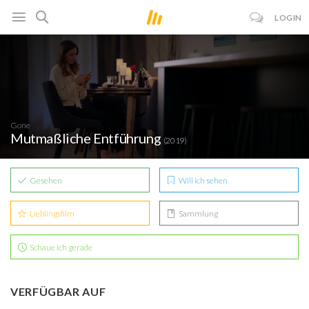
LOGIN
Gone
Mutmaßliche Entführung
(2019)
Gesehen
Will ich sehen
Lieblingsfilm
Sammlung
Schaue ich gerade
VERFÜGBAR AUF