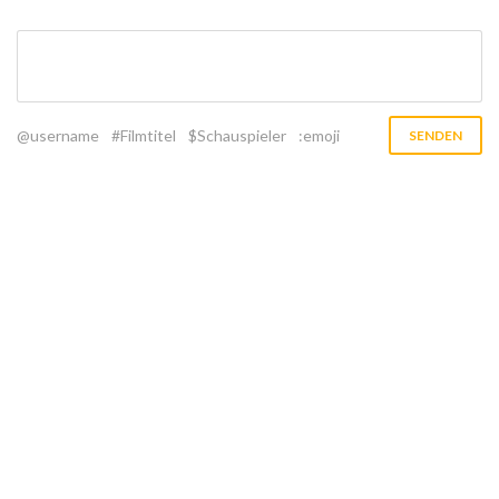
@username
#Filmtitel
$Schauspieler
:emoji