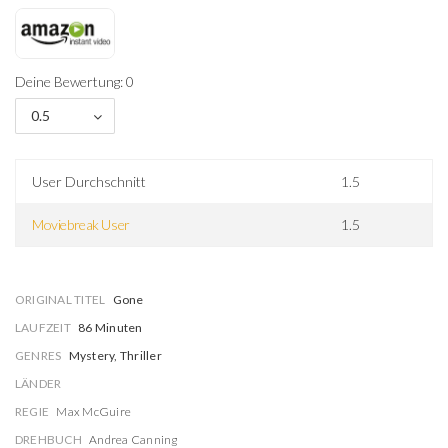
Deine Bewertung: 0
0.5
User Durchschnitt
1.5
Moviebreak User
1.5
ORIGINAL TITEL
Gone
LAUFZEIT
86 Minuten
GENRES
Mystery, Thriller
LÄNDER
REGIE
Max McGuire
DREHBUCH
Andrea Canning