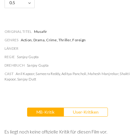
0.5
ORIGINAL TITEL
Musafir
GENRES
Action, Drama, Crime, Thriller, Foreign
LÄNDER
REGIE
Sanjay Gupta
DREHBUCH
Sanjay Gupta
CAST
Anil Kapoor
,
Sameera Reddy
,
Aditya Pancholi
,
Mahesh Manjrekar
,
Shakti
Kapoor
,
Sanjay Dutt
MB-Kritik
User-Kritiken
Es liegt noch keine offizielle Kritik für diesen Film vor.