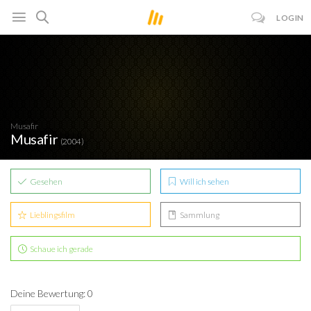
LOGIN
Musafir
Musafir
(2004)
Gesehen
Will ich sehen
Lieblingsfilm
Sammlung
Schaue ich gerade
Deine Bewertung: 0