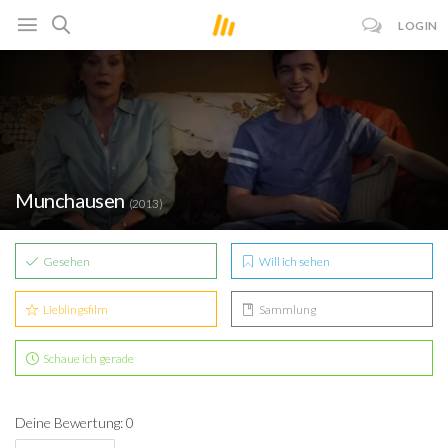
LOGIN
Munchausen
(2013)
Gesehen
Will ich sehen
Lieblingsfilm
Sammlung
Schaue ich gerade
Deine Bewertung: 0