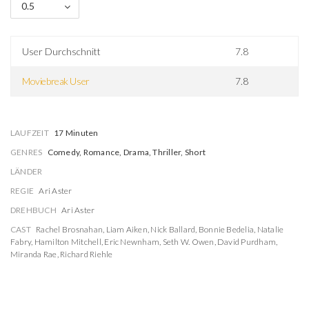
0.5
User Durchschnitt
7.8
Moviebreak User
7.8
LAUFZEIT
17 Minuten
GENRES
Comedy, Romance, Drama, Thriller, Short
LÄNDER
REGIE
Ari Aster
DREHBUCH
Ari Aster
CAST
Rachel Brosnahan
,
Liam Aiken
,
Nick Ballard
,
Bonnie Bedelia
,
Natalie
Fabry
,
Hamilton Mitchell
,
Eric Newnham
,
Seth W. Owen
,
David Purdham
,
Miranda Rae
,
Richard Riehle