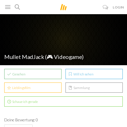
LOGIN
Mullet MadJack (🎮 Videogame)
Gesehen
Will ich sehen
Lieblingsfilm
Sammlung
Schaue ich gerade
Deine Bewertung: 0