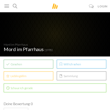
LOGIN
Mord im Pfarrhaus
Mord im Pfarrhaus
(1970)
Gesehen
Will ich sehen
Lieblingsfilm
Sammlung
Schaue ich gerade
Deine Bewertung: 0