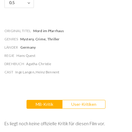
0.5
ORIGINAL TITEL
Mord im Pfarrhaus
GENRES
Mystery, Crime, Thriller
LÄNDER
Germany
REGIE
Hans Quest
DREHBUCH
Agatha Christie
CAST
Inge Langen
,
Heinz Bennent
MB-Kritik
User-Kritiken
Es liegt noch keine offizielle Kritik für diesen Film vor.