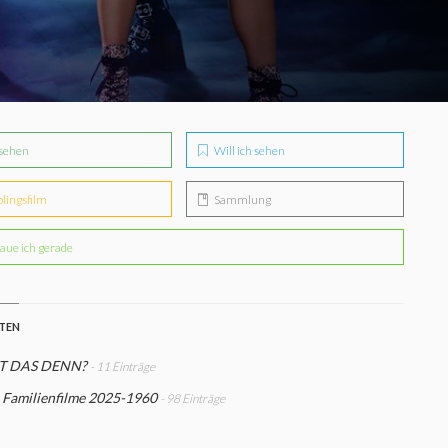
sehen
Will ich sehen
blingsfilm
Sammlung
aue ich gerade
STEN
ST DAS DENN?
- 11 Einträge
 Familienfilme 2025-1960
- 98 Einträge