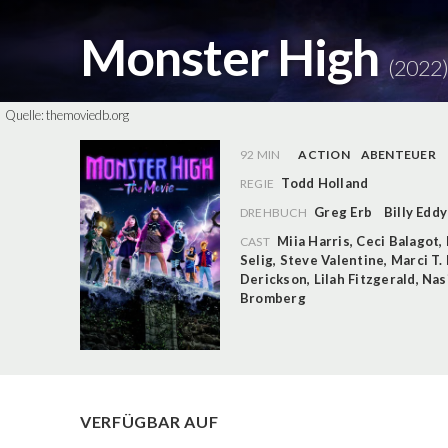
Monster High
(2022)
Quelle:
themoviedb.org
92 MIN
ACTION
ABENTEUER
Todd Holland
REGIE
Greg Erb
Billy Eddy
DREHBUCH
Miia Harris
,
Ceci Balagot
,
CAST
Selig
,
Steve Valentine
,
Marci T.
Derickson
,
Lilah Fitzgerald
,
Nasi
Bromberg
VERFÜGBAR AUF