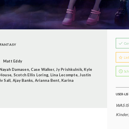
Ge
FANTASY
Lie
Matt Eddy
Nayah Damasen
,
Case Walker
,
Jy Prishkulnik
,
Kyle
Sch
 House
,
Scotch Ellis Loring
,
Lina Lecompte
,
Justin
v Sall
,
Ajay Banks
,
Arianna Bent
,
Karina
USER-LI
WAS I
Kinder,