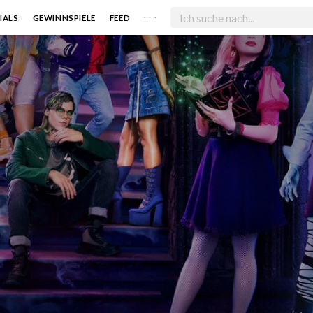
. . .
IALS
GEWINNSPIELE
FEED