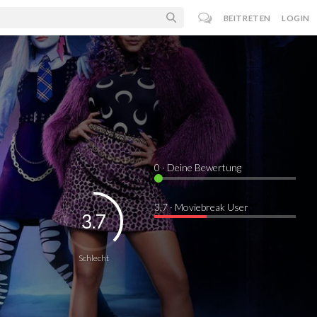
BEITRETEN
LOGIN
0
· Deine Bewertung
3.7 · Moviebreak User
3.7
Schlecht