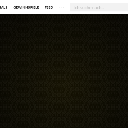
. . .
IALS
GEWINNSPIELE
FEED