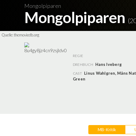
Mongolpiparen
Mongolpiparen
(2
Quelle:
themoviedb.org
REGIE
Hans Iveberg
DREHBUCH
Linus Wahlgren
,
Måns Nat
CAST
Green
MB-Kritik