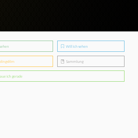
sehen
Will ich sehen
blingsfilm
Sammlung
aue ich gerade