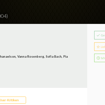
004)
Ge
Lie
hanaelson
,
Vanna Rosenberg
,
Sofia Bach
,
Pia
Sch
User-Kritiken