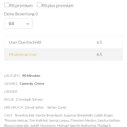
Deine Bewertung: 0
0.5
User Durchschnitt
6.5
Moviebreak User
6.5
LAUFZEIT
90 Minuten
GENRES
Comedy, Crime
LÄNDER
REGIE
Christoph Schnee
DREHBUCH
David Safier
Stefan Cantz
CAST
Taneshia Abt
,
Martin Brambach
,
Susanne Bredehöft
,
Judith Engel
,
Thomas Heinze
,
Tim Kalkhof
,
Svenja Liesau
,
Thorsten Merten
,
Sascha Nathan
,
Bianca Nawrath
,
Judith Neumann
,
Michael Specht
,
Katharina Thalbach